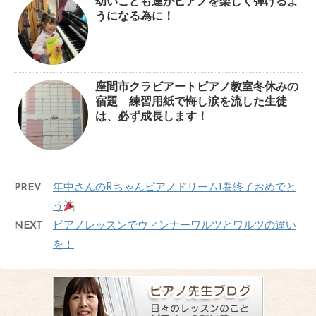
幼いこども達がピアノを楽しく弾けるよ
うになる為に！
座間市クラビアートピアノ教室冬休みの
宿題 練習用紙で悔し涙を流した生徒
は、必ず成長します！
PREV
年中さんのRちゃんピアノドリーム1巻終了おめでと
う
NEXT
ピアノレッスンでウィンナーワルツとワルツの違い
を！