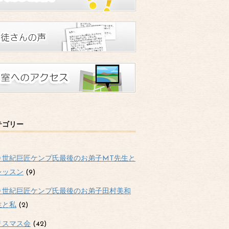
テゴリー
０世紀巨匠ケンプ氏最後のお弟子MT先生と
レッスン
(9)
０世紀巨匠ケンプ氏最後のお弟子田村美和
生と私
(2)
リスマス会
(42)