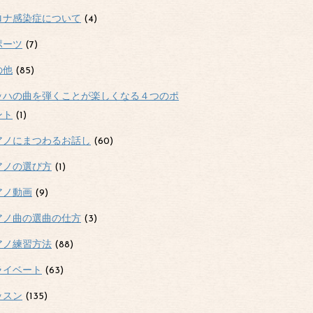
ロナ感染症について
(4)
ポーツ
(7)
の他
(85)
ッハの曲を弾くことが楽しくなる４つのポ
ント
(1)
アノにまつわるお話し
(60)
アノの選び方
(1)
アノ動画
(9)
アノ曲の選曲の仕方
(3)
アノ練習方法
(88)
ライベート
(63)
ッスン
(135)