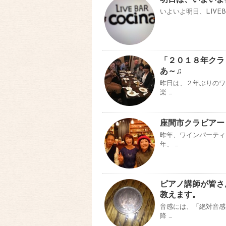
明日は、いよいよ
いよいよ明日、LIVE
「２０１８年クラ
あ～♫
昨日は、２年ぶりの
楽 …
座間市クラビアー
昨年、ワインパーティ
年、 …
ピアノ講師が皆さ
教えます。
音感には、「絶対音感
降 …