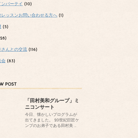
インパーテイ
(10)
験レッスンお問い合わせる方へ
(1)
譜
(5)
28)
徒さんとの交流
(116)
表会
(83)
W POST
「田村美和グループ」ミ
ニコンサート
今日、懐かしいプログラムが
出てきました。 20世紀巨匠ケ
ンプのお弟子である田村美 …