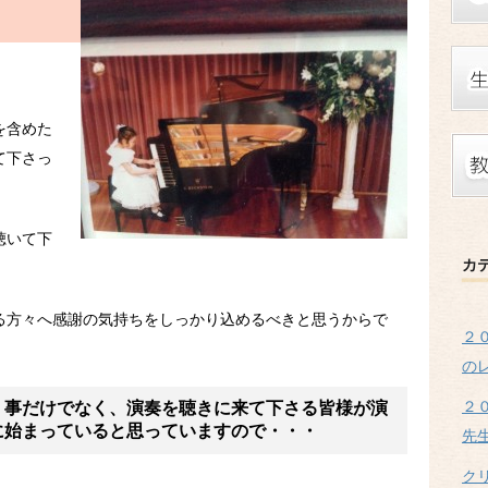
を含めた
て下さっ
聴いて下
カ
る方々へ感謝の気持ちをしっかり込めるべきと思うからで
２
の
２
く事だけでなく、演奏を聴きに来て下さる皆様が演
に始まっていると思っていますので・・・
先
ク