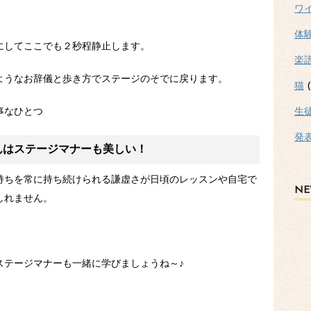
ワ
体
にしてここでも２秒程静止します。
楽
ようなお辞儀と歩き方でステージのそでに戻ります。
猫
(
生
事なひとつ
発
んはステージマナーも美しい！
持ちを常に持ち続けられる謙虚さが日頃のレッスンや自宅で
NE
しれません。
ステージマナーも一緒に学びましょうね～♪