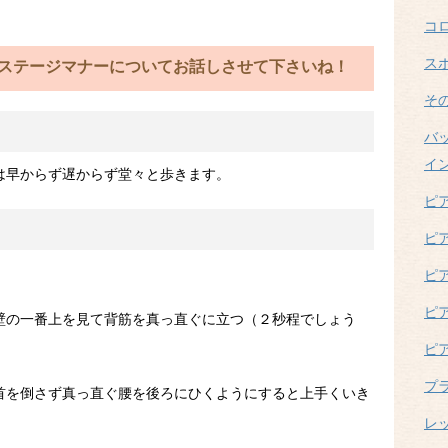
コ
ス
ステージマナーについてお話しさせて下さいね！
そ
バ
イ
は早からず遅からず堂々と歩きます。
ピ
ピ
ピ
ピ
壁の一番上を見て背筋を真っ直ぐに立つ（２秒程でしょう
ピ
プ
首を倒さず真っ直ぐ腰を後ろにひくようにすると上手くいき
レ