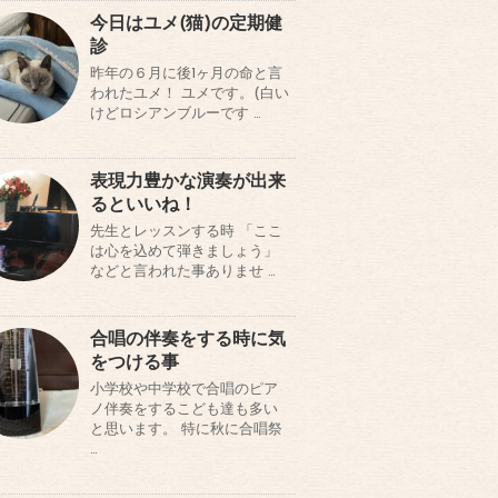
今日はユメ(猫)の定期健
診
昨年の６月に後1ヶ月の命と言
われたユメ！ ユメです。(白い
けどロシアンブルーです …
表現力豊かな演奏が出来
るといいね！
先生とレッスンする時 「ここ
は心を込めて弾きましょう」
などと言われた事ありませ …
合唱の伴奏をする時に気
をつける事
小学校や中学校で合唱のピア
ノ伴奏をするこども達も多い
と思います。 特に秋に合唱祭
…