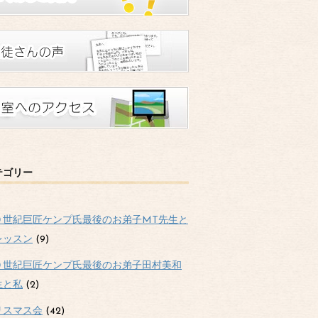
テゴリー
０世紀巨匠ケンプ氏最後のお弟子MT先生と
レッスン
(9)
０世紀巨匠ケンプ氏最後のお弟子田村美和
生と私
(2)
リスマス会
(42)