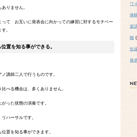
ワ
もありません。
体
よって お互いに発表会に向かっての練習に対するモチベー
楽
ます。
猫
(
ち位置を知る事ができる。
生
発
アノ講師二人で行うものです。
NE
き比べる機会は、多くありません。
上がった状態の演奏です。
、リハーサルです。
ち位置を知る事ができます。