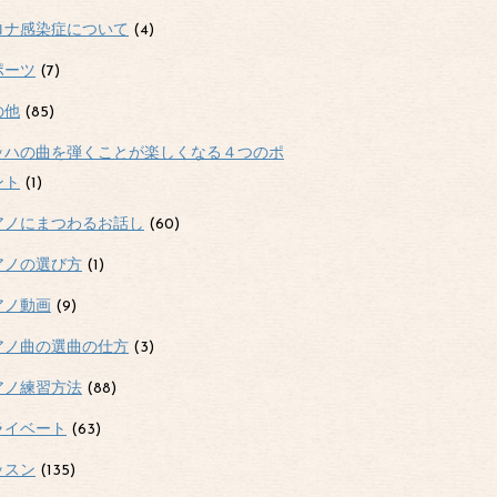
ロナ感染症について
(4)
ポーツ
(7)
の他
(85)
ッハの曲を弾くことが楽しくなる４つのポ
ント
(1)
アノにまつわるお話し
(60)
アノの選び方
(1)
アノ動画
(9)
アノ曲の選曲の仕方
(3)
アノ練習方法
(88)
ライベート
(63)
ッスン
(135)