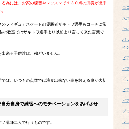
する為には、お家の練習やレッスンで１３０点の演奏が出来
コ
い。
ス
クのフィギュアスケートの優勝者ザキトワ選手もコーチに常
そ
、私の教室ではザキトワ選手より以前より言って来た言葉で
バ
イ
を出来る子供達は、殆どいません。
ピ
ピ
ピ
前では、いつもの点数では演奏出来ない事を教える事が大切
ピ
ピ
で自分自身で練習へのモチベーションをあげさせ
プ
レ
アノ講師二人で行うものです。