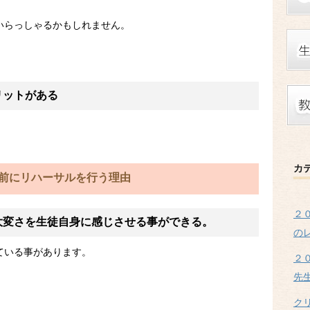
いらっしゃるかもしれません。
リットがある
カ
前にリハーサルを行う理由
２
大変さを生徒自身に感じさせる事ができる。
の
ている事があります。
２
先
ク