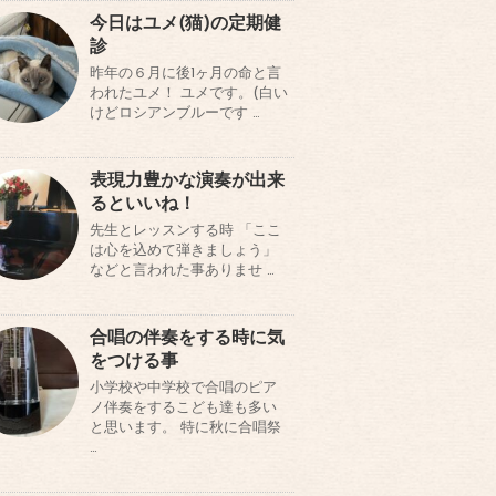
今日はユメ(猫)の定期健
診
昨年の６月に後1ヶ月の命と言
われたユメ！ ユメです。(白い
けどロシアンブルーです …
表現力豊かな演奏が出来
るといいね！
先生とレッスンする時 「ここ
は心を込めて弾きましょう」
などと言われた事ありませ …
合唱の伴奏をする時に気
をつける事
小学校や中学校で合唱のピア
ノ伴奏をするこども達も多い
と思います。 特に秋に合唱祭
…