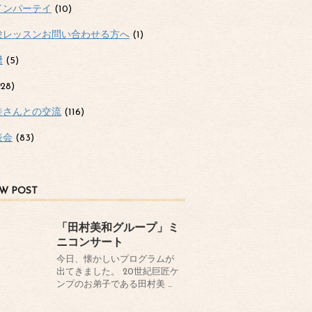
インパーテイ
(10)
験レッスンお問い合わせる方へ
(1)
譜
(5)
28)
徒さんとの交流
(116)
表会
(83)
W POST
「田村美和グループ」ミ
ニコンサート
今日、懐かしいプログラムが
出てきました。 20世紀巨匠ケ
ンプのお弟子である田村美 …