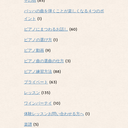
その他
(85)
バッハの曲を弾くことが楽しくなる４つのポ
イント
(1)
ピアノにまつわるお話し
(60)
ピアノの選び方
(1)
ピアノ動画
(9)
ピアノ曲の選曲の仕方
(3)
ピアノ練習方法
(88)
プライベート
(63)
レッスン
(135)
ワインパーテイ
(10)
体験レッスンお問い合わせる方へ
(1)
楽譜
(5)