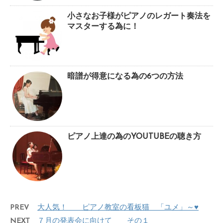
小さなお子様がピアノのレガート奏法を
マスターする為に！
暗譜が得意になる為の6つの方法
ピアノ上達の為のYOUTUBEの聴き方
PREV
大人気！ ピアノ教室の看板猫 「ユメ」～♥
NEXT
７月の発表会に向けて その１