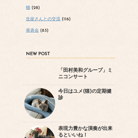
猫
(28)
生徒さんとの交流
(116)
発表会
(83)
NEW POST
「田村美和グループ」ミ
ニコンサート
今日はユメ(猫)の定期健
診
表現力豊かな演奏が出来
るといいね！