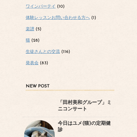
ワインパーテイ
(10)
体験レッスンお問い合わせる方へ
(1)
楽譜
(5)
猫
(28)
生徒さんとの交流
(116)
発表会
(83)
NEW POST
「田村美和グループ」ミ
ニコンサート
今日はユメ(猫)の定期健
診