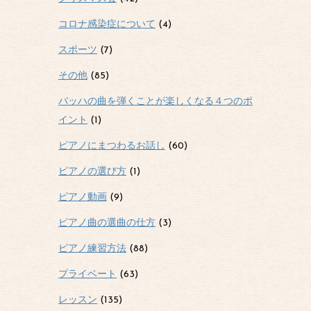
コロナ感染症について
(4)
スポーツ
(7)
その他
(85)
バッハの曲を弾くことが楽しくなる４つのポ
イント
(1)
ピアノにまつわるお話し
(60)
ピアノの選び方
(1)
ピアノ動画
(9)
ピアノ曲の選曲の仕方
(3)
ピアノ練習方法
(88)
プライベート
(63)
レッスン
(135)