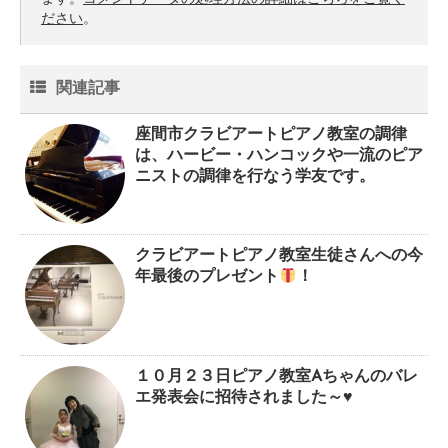
ださい
。
関連記事
座間市クラビアートピアノ教室の調律
は、ハービー・ハンコックや一流のピア
ニストの調律を行なう学友です。
クラビアートピアノ教室生徒さんへの今
年最後のプレゼント
！
１０月２３日ピアノ教室Aちゃんのバレ
エ発表会に招待されました～♥