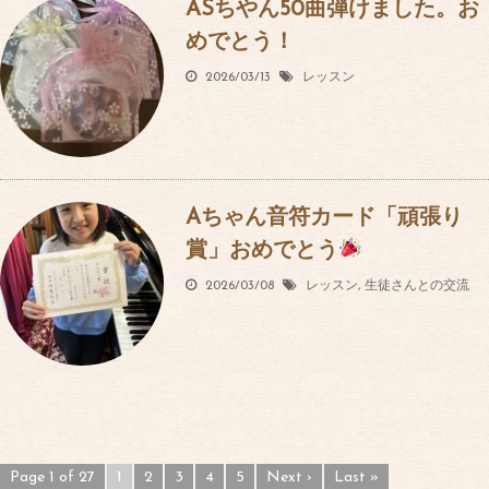
ASちやん50曲弾けました。お
めでとう！
2026/03/13
レッスン
Aちゃん音符カード「頑張り
賞」おめでとう
2026/03/08
レッスン
,
生徒さんとの交流
Page 1 of 27
1
2
3
4
5
Next ›
Last »