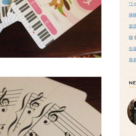
ワ
体
楽
猫
(
生
発
NE