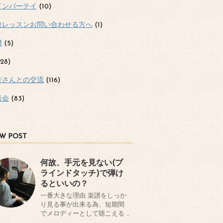
インパーテイ
(10)
験レッスンお問い合わせる方へ
(1)
譜
(5)
28)
徒さんとの交流
(116)
表会
(83)
W POST
何故、手元を見ない(ブ
ラインドタッチ)で弾け
るといいの？
一番大きな理由 楽譜をしっか
り見る事が出来る為、短期間
でメロディーとして聴こえる …