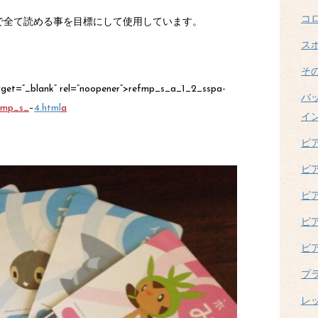
コ
内で全て読める事を目標にして使用しています。
ス
そ
rget=”_blank” rel=”noopener”>refmp_s_a_1_2_sspa-
バ
fmp_s_
–
4.html
a
イ
ピ
ピ
ピ
ピ
ピ
プ
レ