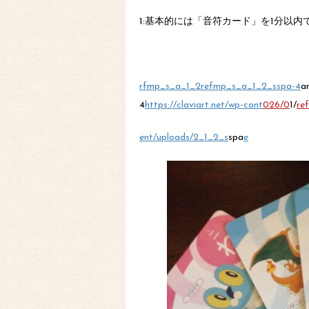
1:基本的には「音符カード」を1分以
r
fmp_s_a_1_2
refmp_s_a_1_2_sspa-4
a
4
https://claviart.net/wp-cont
026/0
1/
re
ent/uploads/2
_1_2_s
spa
e