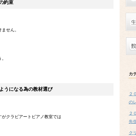
の約束
けません。
う。
カ
るようになる為の教材選び
２
の
２
すがクラビアートピアノ教室では
先
ク