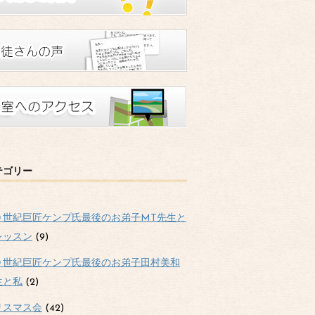
テゴリー
０世紀巨匠ケンプ氏最後のお弟子MT先生と
レッスン
(9)
０世紀巨匠ケンプ氏最後のお弟子田村美和
生と私
(2)
リスマス会
(42)