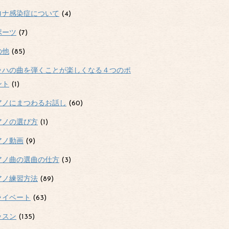
ロナ感染症について
(4)
ポーツ
(7)
の他
(85)
ッハの曲を弾くことが楽しくなる４つのポ
ント
(1)
アノにまつわるお話し
(60)
アノの選び方
(1)
アノ動画
(9)
アノ曲の選曲の仕方
(3)
アノ練習方法
(89)
ライベート
(63)
ッスン
(135)