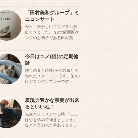
「田村美和グループ」ミ
ニコンサート
今日、懐かしいプログラムが
出てきました。 20世紀巨匠ケ
ンプのお弟子である田村美 …
今日はユメ(猫)の定期健
診
昨年の６月に後1ヶ月の命と言
われたユメ！ ユメです。(白い
けどロシアンブルーです …
表現力豊かな演奏が出来
るといいね！
先生とレッスンする時 「ここ
は心を込めて弾きましょう」
などと言われた事ありませ …