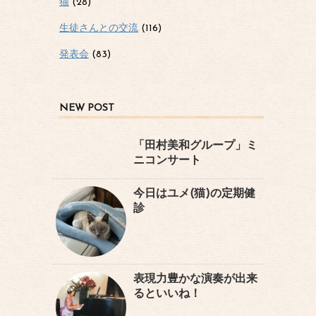
猫
(28)
生徒さんとの交流
(116)
発表会
(83)
NEW POST
「田村美和グループ」ミ
ニコンサート
今日はユメ(猫)の定期健
診
表現力豊かな演奏が出来
るといいね！