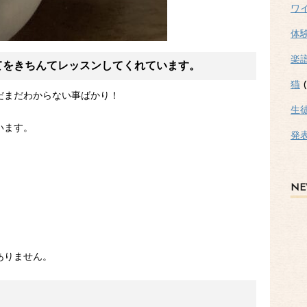
ワ
体
楽
てをきちん
て
レッスンしてくれています。
猫
(
だまだわからない事ばかり！
生
います。
発
NE
ありません。