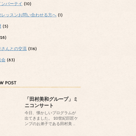
インパーテイ
(10)
験レッスンお問い合わせる方へ
(1)
譜
(5)
28)
徒さんとの交流
(116)
表会
(83)
W POST
「田村美和グループ」ミ
ニコンサート
今日、懐かしいプログラムが
出てきました。 20世紀巨匠ケ
ンプのお弟子である田村美 …