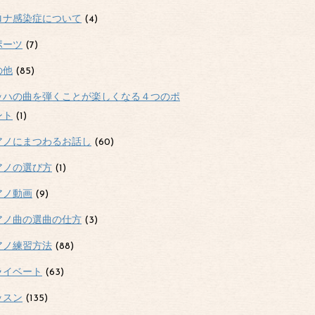
ロナ感染症について
(4)
ポーツ
(7)
の他
(85)
ッハの曲を弾くことが楽しくなる４つのポ
ント
(1)
アノにまつわるお話し
(60)
アノの選び方
(1)
アノ動画
(9)
アノ曲の選曲の仕方
(3)
アノ練習方法
(88)
ライベート
(63)
ッスン
(135)