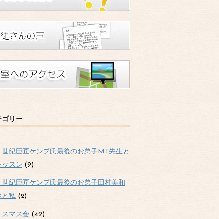
テゴリー
０世紀巨匠ケンプ氏最後のお弟子MT先生と
レッスン
(9)
０世紀巨匠ケンプ氏最後のお弟子田村美和
生と私
(2)
リスマス会
(42)