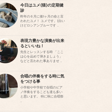
今日はユメ(猫)の定期健
診
昨年の６月に後1ヶ月の命と言
われたユメ！ ユメです。(白い
けどロシアンブルーです …
表現力豊かな演奏が出来
るといいね！
先生とレッスンする時 「ここ
は心を込めて弾きましょう」
などと言われた事ありませ …
合唱の伴奏をする時に気
をつける事
小学校や中学校で合唱のピア
ノ伴奏をするこども達も多い
と思います。 特に秋に合唱祭
…