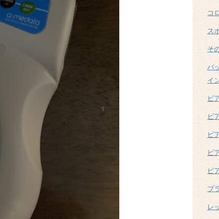
コ
ス
そ
バ
イ
ピ
ピ
ピ
ピ
ピ
プ
レ