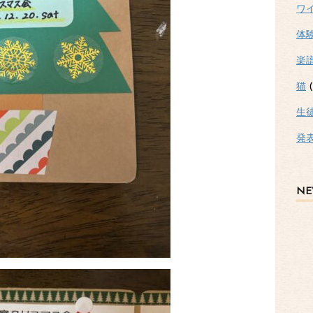
ワ
体
楽
猫
(
生
発
NE