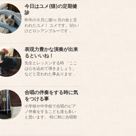
今日はユメ(猫)の定期健
診
昨年の６月に後1ヶ月の命と言
われたユメ！ ユメです。(白い
けどロシアンブルーです …
表現力豊かな演奏が出来
るといいね！
先生とレッスンする時 「ここ
は心を込めて弾きましょう」
などと言われた事ありませ …
合唱の伴奏をする時に気
をつける事
小学校や中学校で合唱のピア
ノ伴奏をするこども達も多い
と思います。 特に秋に合唱祭
…