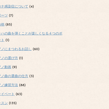
ロナ感染症について
(4)
ポーツ
(7)
の他
(85)
ッハの曲を弾くことが楽しくなる４つのポ
ント
(1)
アノにまつわるお話し
(60)
アノの選び方
(1)
アノ動画
(9)
アノ曲の選曲の仕方
(3)
アノ練習方法
(88)
ライベート
(63)
ッスン
(135)